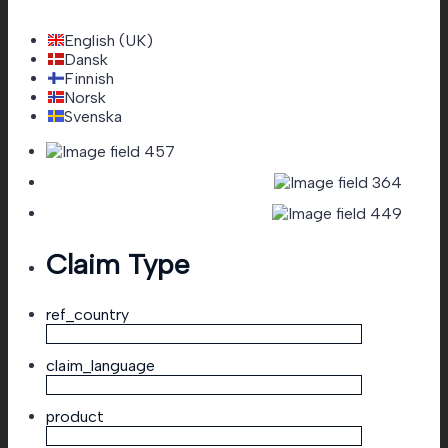
English (UK)
Dansk
Finnish
Norsk
Svenska
Claim Type
ref_country
claim_language
product